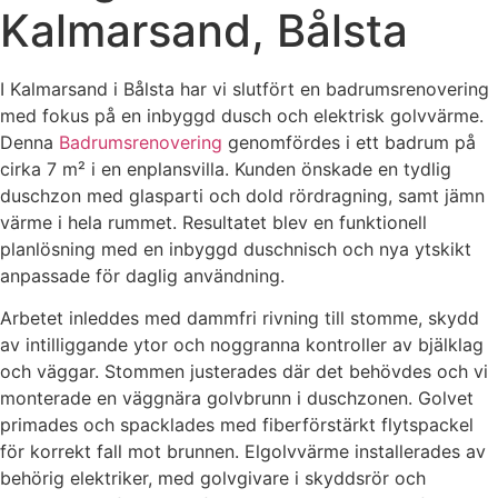
Kalmarsand, Bålsta
I Kalmarsand i Bålsta har vi slutfört en badrumsrenovering
med fokus på en inbyggd dusch och elektrisk golvvärme.
Denna
Badrumsrenovering
genomfördes i ett badrum på
cirka 7 m² i en enplansvilla. Kunden önskade en tydlig
duschzon med glasparti och dold rördragning, samt jämn
värme i hela rummet. Resultatet blev en funktionell
planlösning med en inbyggd duschnisch och nya ytskikt
anpassade för daglig användning.
Arbetet inleddes med dammfri rivning till stomme, skydd
av intilliggande ytor och noggranna kontroller av bjälklag
och väggar. Stommen justerades där det behövdes och vi
monterade en väggnära golvbrunn i duschzonen. Golvet
primades och spacklades med fiberförstärkt flytspackel
för korrekt fall mot brunnen. Elgolvvärme installerades av
behörig elektriker, med golvgivare i skyddsrör och