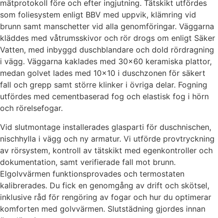
mätprotokoll före och efter ingjutning. Tätskikt utfördes
som foliesystem enligt BBV med uppvik, klämring vid
brunn samt manschetter vid alla genomföringar. Väggarna
kläddes med våtrumsskivor och rör drogs om enligt Säker
Vatten, med inbyggd duschblandare och dold rördragning
i vägg. Väggarna kaklades med 30×60 keramiska plattor,
medan golvet lades med 10×10 i duschzonen för säkert
fall och grepp samt större klinker i övriga delar. Fogning
utfördes med cementbaserad fog och elastisk fog i hörn
och rörelsefogar.
Vid slutmontage installerades glasparti för duschnischen,
nischhylla i vägg och ny armatur. Vi utförde provtryckning
av rörsystem, kontroll av tätskikt med egenkontroller och
dokumentation, samt verifierade fall mot brunn.
Elgolvvärmen funktionsprovades och termostaten
kalibrerades. Du fick en genomgång av drift och skötsel,
inklusive råd för rengöring av fogar och hur du optimerar
komforten med golvvärmen. Slutstädning gjordes innan