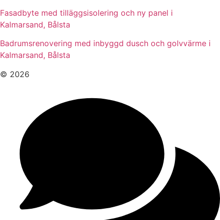
Fasadbyte med tilläggsisolering och ny panel i
Kalmarsand, Bålsta
Badrumsrenovering med inbyggd dusch och golvvärme i
Kalmarsand, Bålsta
© 2026