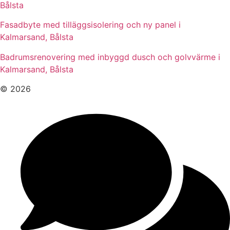
Bålsta
Fasadbyte med tilläggsisolering och ny panel i
Kalmarsand, Bålsta
Badrumsrenovering med inbyggd dusch och golvvärme i
Kalmarsand, Bålsta
© 2026