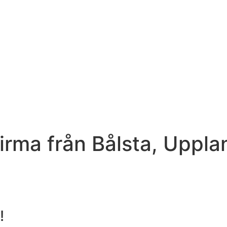
ma från Bålsta, Upplan
!