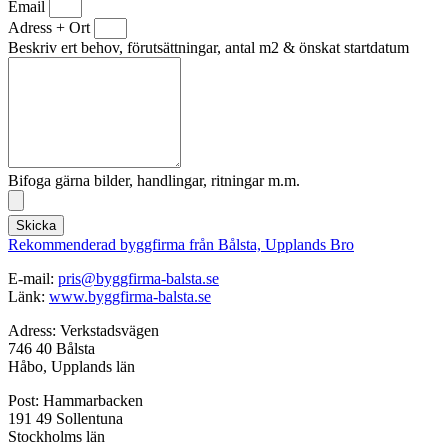
Email
Adress + Ort
Beskriv ert behov, förutsättningar, antal m2 & önskat startdatum
Bifoga gärna bilder, handlingar, ritningar m.m.
Skicka
Rekommenderad byggfirma från Bålsta, Upplands Bro
E-mail:
pris@byggfirma-balsta.se
Länk:
www.byggfirma-balsta.se
Adress: Verkstadsvägen
746 40 Bålsta
Håbo, Upplands län
Post: Hammarbacken
191 49 Sollentuna
Stockholms län