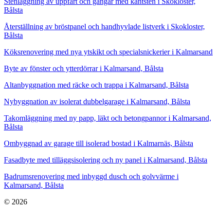
Stenläggning av uppfart och gångar med kantsten i Skokloster,
Bålsta
Återställning av bröstpanel och handhyvlade listverk i Skokloster,
Bålsta
Köksrenovering med nya ytskikt och specialsnickerier i Kalmarsand
Byte av fönster och ytterdörrar i Kalmarsand, Bålsta
Altanbyggnation med räcke och trappa i Kalmarsand, Bålsta
Nybyggnation av isolerat dubbelgarage i Kalmarsand, Bålsta
Takomläggning med ny papp, läkt och betongpannor i Kalmarsand,
Bålsta
Ombyggnad av garage till isolerad bostad i Kalmarnäs, Bålsta
Fasadbyte med tilläggsisolering och ny panel i Kalmarsand, Bålsta
Badrumsrenovering med inbyggd dusch och golvvärme i
Kalmarsand, Bålsta
© 2026