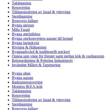
Takläggning
Renovering
Tilläggsisolering av fasad & yttervägg
Stenläggning
Renovera källare
Bygga uterum
Måla Fasad
Bygga attefallshus
Bygga om/konvertera garage till bostad
Bygga farstukvist
Rivning & Håltagning
Byggnadsvård & traditionellt snickeri
Öppna upp vägg för fönster samt mellan kök & vardagsrum
Betongslipning & Polering Industrigolv
Invändigt Måleri & Tapetsering
Bygga altan
Bygga garage
Badrumsrenovering
Montera IKEA-kök
Takläggning
Renovering
Tilläggsisolering av fasad & yttervägg
Stenläggning
Renovera källare