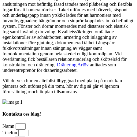
anslutningen mot befintlig fasad tätades med plåtbeslag och flexibla
fogar för att hantera rörelser. Taket utfördes med bärverk, råspont
och underlagspapp innan ytskikt lades för att harmoniera med
huvudbyggnaden; hängrännor och stuprör kopplades in på befintligt
system. Fönster och dörrar monterades med distanser och elastisk
fog samt invändig drevning. Kvalitetssäkringen omfattade
egenkontroller av schaktbotten, armering och inläggning av
installationer före gjutning, dokumenterad täthet i ångspärr,
fuktkvotsmätningar innan stängning av väggar samt
fotodokumentation genom hela skedet enligt kontrollplan. Vid
överlämning fick beställaren relationsunderlag och skötselråd för
konstruktion och dränering.
Dränering Arlöv
anlitades som
underentreprenör för dräneringsarbetet.
Vill du veta hur en attefallstillbyggnad med platta på mark kan
planeras och utföras på din tomt, hör av dig så går vi igenom
förutsättningar och tidplan tillsammans.
Kontakta oss idag!
Namn
Telefon