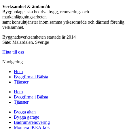
Verksamhet & ändamål:
Byggbolaget ska bedriva bygg, renovering- och
markanläggningsarbeten
samt konsulttjänster inom samma yrkesområde och därmed förenlig
verksamhet.
Byggnadsverksamheten startade år 2014
Säte: Mälardalen, Sverige
Hitta till oss
Navigering
Hem
Byggfirma i Bålsta
Tjänster
Hem
Byggfirma i Bålsta
Tjänster
Bygga altan
Bygga garage
Badrumsrenovering
Montera IKEA-kök