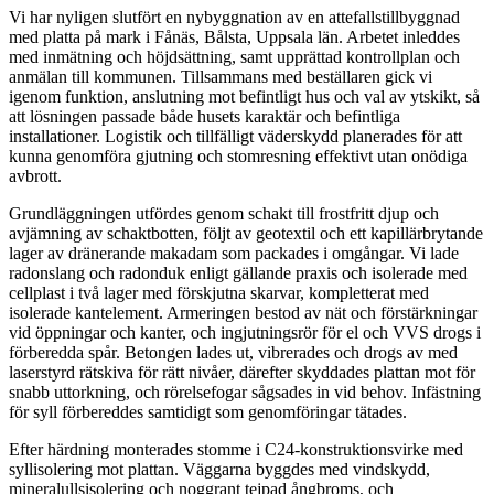
Vi har nyligen slutfört en nybyggnation av en attefallstillbyggnad
med platta på mark i Fånäs, Bålsta, Uppsala län. Arbetet inleddes
med inmätning och höjdsättning, samt upprättad kontrollplan och
anmälan till kommunen. Tillsammans med beställaren gick vi
igenom funktion, anslutning mot befintligt hus och val av ytskikt, så
att lösningen passade både husets karaktär och befintliga
installationer. Logistik och tillfälligt väderskydd planerades för att
kunna genomföra gjutning och stomresning effektivt utan onödiga
avbrott.
Grundläggningen utfördes genom schakt till frostfritt djup och
avjämning av schaktbotten, följt av geotextil och ett kapillärbrytande
lager av dränerande makadam som packades i omgångar. Vi lade
radonslang och radonduk enligt gällande praxis och isolerade med
cellplast i två lager med förskjutna skarvar, kompletterat med
isolerade kantelement. Armeringen bestod av nät och förstärkningar
vid öppningar och kanter, och ingjutningsrör för el och VVS drogs i
förberedda spår. Betongen lades ut, vibrerades och drogs av med
laserstyrd rätskiva för rätt nivåer, därefter skyddades plattan mot för
snabb uttorkning, och rörelsefogar sågsades in vid behov. Infästning
för syll förbereddes samtidigt som genomföringar tätades.
Efter härdning monterades stomme i C24-konstruktionsvirke med
syllisolering mot plattan. Väggarna byggdes med vindskydd,
mineralullsisolering och noggrant tejpad ångbroms, och