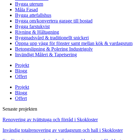
Bygga uterum
Måla Fasad
Bygga attefallshus
Bygga om/konvertera garage till bostad
Bygga farstukvist
Rivning & Håltagning
Byggnadsvård & traditionellt snickeri
Öppna upp vägg för fönster samt mellan kök & vardagsrum
Betongslipning & Polering Industrigolv
Invändigt Måleri & Tapetsering
Projekt
Blogg
Offert
Projekt
Blogg
Offert
Senaste projekten
Renovering av tvättstuga och förråd i Skokloster
Invändig totalrenovering av vardagsrum och hall i Skokloster