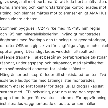
gavs svagt fall mot portarna för att leda bort smältvatten.
Form, armering och kantförstärkningar kontrollerades mot
ritning, och planhet mättes mot toleranser enligt AMA Hus
innan vidare arbeten.
Stommen byggdes i C24-virke med 45×195 mm reglar
och 195 mm mineralullsisolering. Invändigt monterades
ångbroms med överlapp och tejpning runt genomföringar,
därefter OSB och gipsskiva för slagtåliga väggar och enkel
upphängning. Utvändigt lades vindduk, luftspalt och
stående träpanel. Taket består av prefabricerade takstolar,
råspont, underlagspapp och takpannor, med taksäkerhet
och snörasskydd anpassat för lokala snölaster.
Hängrännor och stuprör leder till stenkista på tomten. Två
isolerade leddportar med tätningslister monterades,
liksom ett isolerat fönster för dagsljus. El drogs i kapslat
system med LED-belysning, gott om uttag och separat
grupp framdragen för eventuell laddbox. För uppvärmning
installerades väggmonterade elradiatorer som håller