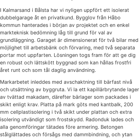
I Kalmarsand i Bålsta har vi nyligen uppfört ett isolerat
dubbelgarage åt en privatkund. Bygglov från Håbo
kommun hanterades i början av projektet och en enkel
markteknisk bedömning låg till grund för val av
grundläggning. Garaget är dimensionerat för två bilar med
möjlighet till arbetsbänk och förvaring, med två separata
portar mot uppfarten. Lösningen togs fram för att ge dig
en robust och lättskött byggnad som kan hållas frostfri
året runt och som tål daglig användning.
Markarbetet inleddes med avschaktning till bärfast nivå
och utsättning av byggruta. Vi la ett kapillärbrytande lager
av tvättad makadam, därefter bärlager som packades i
skikt enligt krav. Platta på mark göts med kantbalk, 200
mm cellplastisolering i två skikt under plattan och extra
isolering utvändigt som frostskydd. Radonduk lades och
alla genomföringar tätades före armering. Betongen
stålglättades och försågs med dammbindning, och ytan