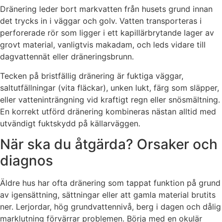
Dränering leder bort markvatten från husets grund innan
det trycks in i väggar och golv. Vatten transporteras i
perforerade rör som ligger i ett kapillärbrytande lager av
grovt material, vanligtvis makadam, och leds vidare till
dagvattennät eller dräneringsbrunn.
Tecken på bristfällig dränering är fuktiga väggar,
saltutfällningar (vita fläckar), unken lukt, färg som släpper,
eller vatteninträngning vid kraftigt regn eller snösmältning.
En korrekt utförd dränering kombineras nästan alltid med
utvändigt fuktskydd på källarväggen.
När ska du åtgärda? Orsaker och
diagnos
Äldre hus har ofta dränering som tappat funktion på grund
av igensättning, sättningar eller att gamla material brutits
ner. Lerjordar, hög grundvattennivå, berg i dagen och dålig
marklutning förvärrar problemen. Börja med en okulär