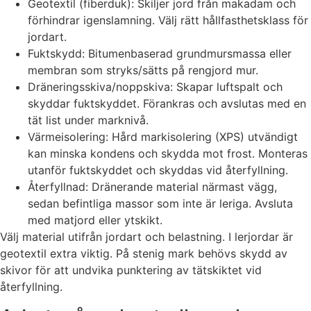
Geotextil (fiberduk): Skiljer jord från makadam och
förhindrar igenslamning. Välj rätt hållfasthetsklass för
jordart.
Fuktskydd: Bitumenbaserad grundmursmassa eller
membran som stryks/sätts på rengjord mur.
Dräneringsskiva/noppskiva: Skapar luftspalt och
skyddar fuktskyddet. Förankras och avslutas med en
tät list under marknivå.
Värmeisolering: Hård markisolering (XPS) utvändigt
kan minska kondens och skydda mot frost. Monteras
utanför fuktskyddet och skyddas vid återfyllning.
Återfyllnad: Dränerande material närmast vägg,
sedan befintliga massor som inte är leriga. Avsluta
med matjord eller ytskikt.
Välj material utifrån jordart och belastning. I lerjordar är
geotextil extra viktig. På stenig mark behövs skydd av
skivor för att undvika punktering av tätskiktet vid
återfyllning.