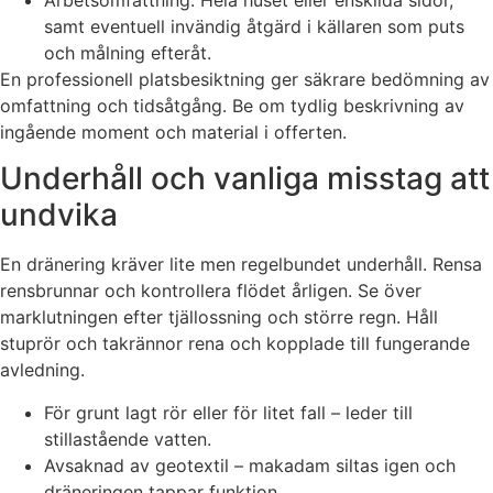
Arbetsomfattning: Hela huset eller enskilda sidor,
samt eventuell invändig åtgärd i källaren som puts
och målning efteråt.
En professionell platsbesiktning ger säkrare bedömning av
omfattning och tidsåtgång. Be om tydlig beskrivning av
ingående moment och material i offerten.
Underhåll och vanliga misstag att
undvika
En dränering kräver lite men regelbundet underhåll. Rensa
rensbrunnar och kontrollera flödet årligen. Se över
marklutningen efter tjällossning och större regn. Håll
stuprör och takrännor rena och kopplade till fungerande
avledning.
För grunt lagt rör eller för litet fall – leder till
stillastående vatten.
Avsaknad av geotextil – makadam siltas igen och
dräneringen tappar funktion.