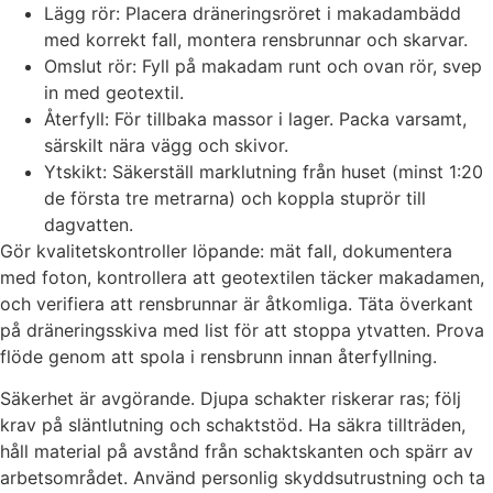
Lägg rör: Placera dräneringsröret i makadambädd
med korrekt fall, montera rensbrunnar och skarvar.
Omslut rör: Fyll på makadam runt och ovan rör, svep
in med geotextil.
Återfyll: För tillbaka massor i lager. Packa varsamt,
särskilt nära vägg och skivor.
Ytskikt: Säkerställ marklutning från huset (minst 1:20
de första tre metrarna) och koppla stuprör till
dagvatten.
Gör kvalitetskontroller löpande: mät fall, dokumentera
med foton, kontrollera att geotextilen täcker makadamen,
och verifiera att rensbrunnar är åtkomliga. Täta överkant
på dräneringsskiva med list för att stoppa ytvatten. Prova
flöde genom att spola i rensbrunn innan återfyllning.
Säkerhet är avgörande. Djupa schakter riskerar ras; följ
krav på släntlutning och schaktstöd. Ha säkra tillträden,
håll material på avstånd från schaktskanten och spärr av
arbetsområdet. Använd personlig skyddsutrustning och ta